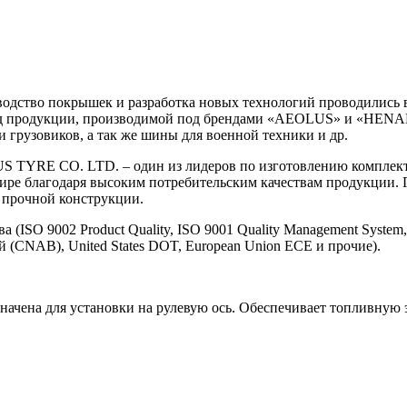
изводство покрышек и разработка новых технологий проводились
ряд продукции, производимой под брендами «AEOLUS» и «HENA
 грузовиков, а так же шины для военной техники и др.
US TYRE CO. LTD. – один из лидеров по изготовлению компле
ире благодаря высоким потребительским качествам продукции. Г
е прочной конструкции.
(ISO 9002 Product Quality, ISO 9001 Quality Management System
CNAB), United States DOT, European Union ECE и прочие).
азначена для установки на рулевую ось. Обеспечивает топливную