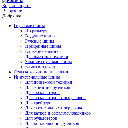
Корзина пуста
В корзине
Добрянка
Грузовые шины
По размеру
Ведущие шины
Рулевые шины
Прицепные шины
Карьерные шины
Для шахтной техники
Зимние грузовые шины
Камаз вездеход
Сельскохозяйственные шины
Индустриальные шины
Для подземной техники
Для мини-погрузчиков
Для экскаваторов
Для экскаваторов-погрузчиков
Для грейдеров
Для фронтальных погрузчиков
Для катков и асфальтоукладчиков
Для бульдозеров
Для вилочных погрузчиков