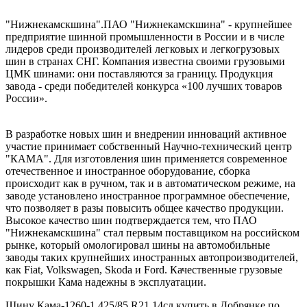
"Нижнекамскшина".ПАО "Нижнекамскшина" - крупнейшее
предприятие шинной промышленности в России и в числе
лидеров среди производителей легковых и легкогрузовых
шин в странах СНГ. Компания известна своими грузовыми
ЦМК шинами: они поставляются за границу. Продукция
завода - среди победителей конкурса «100 лучших товаров
России».
В разработке новых шин и внедрении инноваций активное
участие принимает собственный Научно-технический центр
"КАМА". Для изготовления шин применяется современное
отечественное и иностранное оборудование, сборка
происходит как в ручном, так и в автоматическом режиме, на
заводе установлено иностранное программное обеспечение,
что позволяет в разы повысить общее качество продукции.
Высокое качество шин подтверждается тем, что ПАО
"Нижнекамскшина" стал первым поставщиком на российском
рынке, который омологировал шины на автомобильные
заводы таких крупнейших иностранных автопроизводителей,
как Fiat, Volkswagen, Skoda и Ford. Качественные грузовые
покрышки Кама надежны в эксплуатации.
Шину Кама-1260-1 425/85 R21 14сл купить в Добрянке по