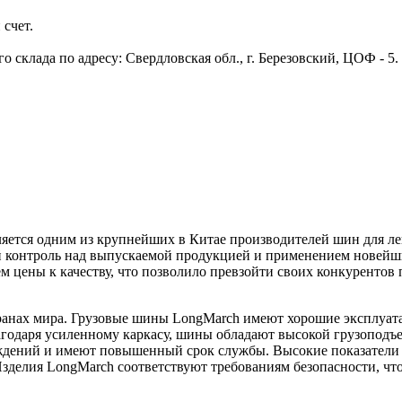
 счет.
 склада по адресу: Свердловская обл., г. Березовский, ЦОФ - 5
ляется одним из крупнейших в Китае производителей шин для л
й контроль над выпускаемой продукцией и применением новейш
цены к качеству, что позволило превзойти своих конкурентов 
транах мира. Грузовые шины LongMarch имеют хорошие эксплуа
агодаря усиленному каркасу, шины обладают высокой грузоподъ
ждений и имеют повышенный срок службы. Высокие показатели
зделия LongMarch соответствуют требованиям безопасности, чт