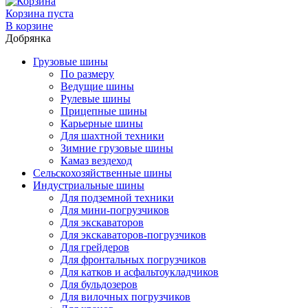
Корзина пуста
В корзине
Добрянка
Грузовые шины
По размеру
Ведущие шины
Рулевые шины
Прицепные шины
Карьерные шины
Для шахтной техники
Зимние грузовые шины
Камаз вездеход
Сельскохозяйственные шины
Индустриальные шины
Для подземной техники
Для мини-погрузчиков
Для экскаваторов
Для экскаваторов-погрузчиков
Для грейдеров
Для фронтальных погрузчиков
Для катков и асфальтоукладчиков
Для бульдозеров
Для вилочных погрузчиков