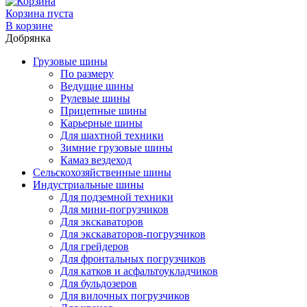
Корзина пуста
В корзине
Добрянка
Грузовые шины
По размеру
Ведущие шины
Рулевые шины
Прицепные шины
Карьерные шины
Для шахтной техники
Зимние грузовые шины
Камаз вездеход
Сельскохозяйственные шины
Индустриальные шины
Для подземной техники
Для мини-погрузчиков
Для экскаваторов
Для экскаваторов-погрузчиков
Для грейдеров
Для фронтальных погрузчиков
Для катков и асфальтоукладчиков
Для бульдозеров
Для вилочных погрузчиков