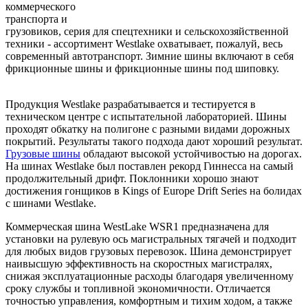
коммерческого
транспорта и
грузовиков, серия для спецтехники и сельскохозяйственной
техники - ассортимент Westlake охватывает, пожалуй, весь
современный автотранспорт. Зимние шины включают в себя
фрикционные шины и фрикционные шины под шиповку.
Продукция Westlake разрабатывается и тестируется в
техническом центре с испытательной лабораторией. Шины
проходят обкатку на полигоне с разными видами дорожных
покрытий. Результаты такого подхода дают хороший результат.
Грузовые шины
обладают высокой устойчивостью на дорогах.
На шинах Westlake был поставлен рекорд Гиннесса на самый
продолжительный дрифт. Поклонники хорошо знают
достижения гонщиков в Kings of Europe Drift Series на болидах
с шинами Westlake.
Коммерческая шина WestLake WSR1 предназначена для
установки на рулевую ось магистральных тягачей и подходит
для любых видов грузовых перевозок. Шина демонстрирует
наивысшую эффективность на скоростных магистралях,
снижая эксплуатационные расходы благодаря увеличенному
сроку службы и топливной экономичности. Отличается
точностью управления, комфортным и тихим ходом, а также