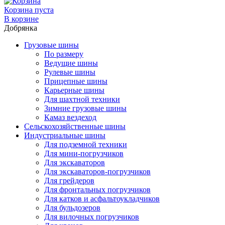
Корзина пуста
В корзине
Добрянка
Грузовые шины
По размеру
Ведущие шины
Рулевые шины
Прицепные шины
Карьерные шины
Для шахтной техники
Зимние грузовые шины
Камаз вездеход
Сельскохозяйственные шины
Индустриальные шины
Для подземной техники
Для мини-погрузчиков
Для экскаваторов
Для экскаваторов-погрузчиков
Для грейдеров
Для фронтальных погрузчиков
Для катков и асфальтоукладчиков
Для бульдозеров
Для вилочных погрузчиков