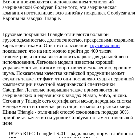
Все они производятся с использованием технологий
американской Goodyear. Более того, эта американская
компания изготавливает всю линейку покрышек Goodyear для
Европы на заводах Triangle.
Грузовые покрышки Triangle отличаются большой
грузоподъемностью, долговечностью, прекрасными ездовыми
характеристиками. Опыт использования
грузовых шин
показывает, что на них можно пройти до 400 тысяч
километров, а потом восстановить каркас для дальнейшего
использования. Легковые модели известны хорошей
управляемостью, низким сопротивлением качению, уровнем
шума. Показателем качества китайской продукции может
служить также тот факт, что они поставляются для первичной
комплектации известной американской спецтехники
Caterpillar. Легковые покрышки также применяются на
американских и евразийских заводах Nissan, Volvo, Suzuki.
Сегодня у Triangle есть сертификаты международных систем
менеджмента и отличная репутация на многих рынках мира.
Шины Triangle - отличный способ сэкономить порядка 30%,
приобретая качество на уровне Goodyear по заметно меньшей
цене.
185/75 R16C Triangle LS-01 – радиальная, норма слойности