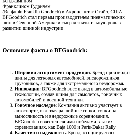
Бенджамином
Франклином Гудричем
(Benjamin Franklin Goodrich) в Акроне, штат Огайо, США.
BFGoodrich стал первым производителем пневматических
шин в Северной Америке и сыграл значительную роль в
развитии шинной индустрии.
Основные факты о BFGoodrich:
Широкий ассортимент продукции
: Бренд производит
шины для легковых автомобилей, внедорожников,
грузовиков, а также для экстремального бездорожья.
Инновации
: BFGoodrich внес вклад в автомобильные
технологии, создав шины для самолетов, гоночных
автомобилей и военной техники.
Гоночное наследие
: Компания активно участвует в
автоспорте, включая раллийные гонки, гонки на
выносливость и внедорожные соревнования.
BFGoodrich известен своими победами в таких
соревнованиях, как Baja 1000 и Paris-Dakar Rally.
Качество и надежность
: Бренд ассоциируется с