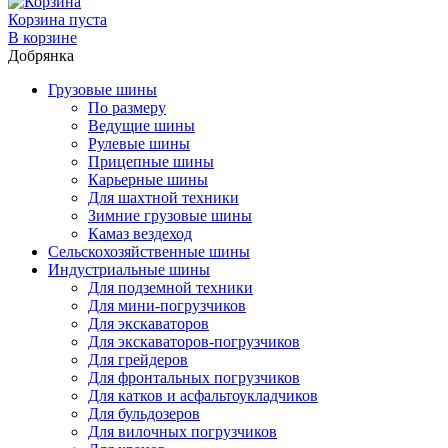
Корзина пуста
В корзине
Добрянка
Грузовые шины
По размеру
Ведущие шины
Рулевые шины
Прицепные шины
Карьерные шины
Для шахтной техники
Зимние грузовые шины
Камаз вездеход
Сельскохозяйственные шины
Индустриальные шины
Для подземной техники
Для мини-погрузчиков
Для экскаваторов
Для экскаваторов-погрузчиков
Для грейдеров
Для фронтальных погрузчиков
Для катков и асфальтоукладчиков
Для бульдозеров
Для вилочных погрузчиков