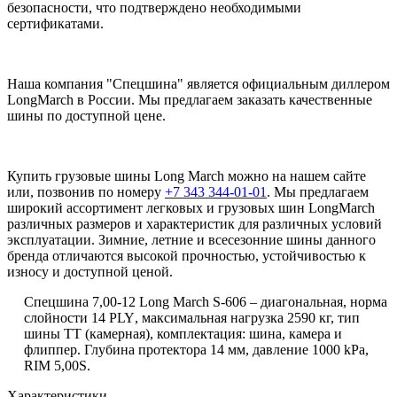
безопасности, что подтверждено необходимыми
сертификатами.
Наша компания "Спецшина" является официальным диллером
LongMarch в России. Мы предлагаем заказать качественные
шины по доступной цене.
Купить грузовые шины Long March можно на нашем сайте
или, позвонив по номеру
+7 343 344-01-01
. Мы предлагаем
широкий ассортимент легковых и грузовых шин LongMarch
различных размеров и характеристик для различных условий
эксплуатации. Зимние, летние и всесезонние шины данного
бренда отличаются высокой прочностью, устойчивостью к
износу и доступной ценой.
Спецшина 7,00-12
Long March
S
-606
– диагональная,
норма
слойности 14 P
LY
, максимальная нагрузка 2590 кг, тип
шины ТТ (камерная),
комплектация: шина, камера и
флиппер. Глубина протектора 14 мм, давление 1000
kPa
,
RIM
5,00
S
.
Характеристики