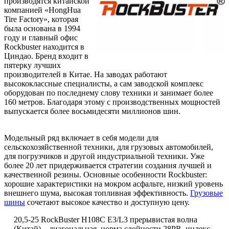
производятся китайской
компанией «HongHua
Tire Factory», которая
была основана в 1994
году и главный офис
Rockbuster находится в
Циндао. Бренд входит в
пятерку лучших
производителей в Китае. На заводах работают
высококлассные специалисты, а сам заводской комплекс
оборудован по последнему слову техники и занимает более
160 метров. Благодаря этому с производственных мощностей
выпускается более восьмидесяти миллионов шин.
Модельный ряд включает в себя модели для
сельскохозяйственной техники, для грузовых автомобилей,
для погрузчиков и другой индустриальной техники. Уже
более 20 лет придерживается стратегии создания лучшей и
качественной резины. Основные особенности Rockbuster:
хорошие характеристики на мокром асфальте, низкий уровень
внешнего шума, высокая топливная эффективность.
Грузовые
шины
сочетают высокое качество и доступную цену.
20,5-25
RockBuster
Н108
C
E
3/
L
3 прерывистая волна
(Китай) – диагональная,
норма слойности 28PR, индекс